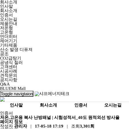
회사소개
인사말
회사소개
인증서
오시는길
제품안내
저온형
고온형
언더히터
제어기기
기타제품
산소 발생 디퓨져
공조
CO2급탕기
공냉식 칠러
고객센터
시공사례
견적문의
공지사항
Q&A
BLUEMI Mall
Toggle navigtaion
인사말
회사소개
인증서
오시는길
인증서
저온,고온용 복사 난방패널 | 시험성적서_40도 원적외선 방사율
페이지 정보
작성자
관리자
|
17-05-18 17:19
| 조회
3,301회