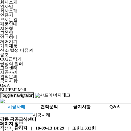
회사소개
인사말
회사소개
인증서
오시는길
제품안내
저온형
고온형
언더히터
제어기기
기타제품
산소 발생 디퓨져
공조
CO2급탕기
공냉식 칠러
고객센터
시공사례
견적문의
공지사항
Q&A
BLUEMI Mall
Toggle navigtaion
시공사례
견적문의
공지사항
Q&A
시공사례
강동 공공급식센터
페이지 정보
작성자
관리자
|
18-09-13 14:29
| 조회
1,332회